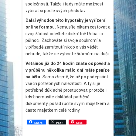
společnosti. Takže i tady máte možnost
vybírat si podle svých představ.
Další výhodou této hypotéky je vyřízení
online formou
. Nemusíte nikam cestovat a
svoji žádost odešlete diskrétně třeba i o
půlnoci. Zachováte si svoje soukromí a
v případě zamítnutí nikdo o vás vědět
nebude, takže se vyhnete šrámům na duši.
Většinou již do 24 hodin znáte odpověď a
v průběhu několika málo dní máte peníze
na účtu.
Samozřejmě, že až po podepsání
všech potřebných náležitostí. A ty si je
potřebné důkladně prostudovat, protože i
když nemusíte dokládat patřičné
dokumenty, pořád ručíte svým majetkem a
často majetkem celé rodiny.
Share
Post
Save