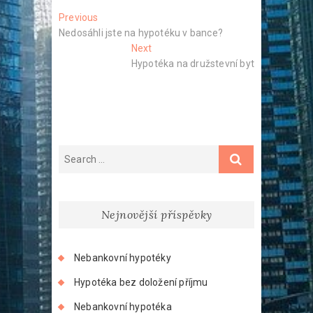
Navigace
Previous
Previous
post:
Nedosáhli jste na hypotéku v bance?
pro
Next
Next
příspěvek
post:
Hypotéka na družstevní byt
Nejnovější příspěvky
Nebankovní hypotéky
Hypotéka bez doložení příjmu
Nebankovní hypotéka