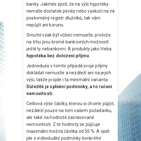
banky. Jakmile zjistí, že na výši hypotéky
nemáte dostatek peněz nebo vyskočí na ně
poskvrněný registr dlužníků, tak vám
nepůjčí ani korunu.
Smutní však být vůbec nemusíte, protože
na trhu jsou kromě bankovních možností
ještě ty nebankovní. A produkty jako třeba
hypotéka bez doložení příjmu
.
Jednoduše v tomto případě svoje příjmy
dokládat nemusíte a nezáleží ani na jejich
výši, takže projde i ta minimální varianta.
Důležité je splnění podmínky, a to ručení
nemovitostí.
Celková výše částky, kterou si chcete půjčit,
nezáleží pouze na tom vašem požadavku,
ale také na hodnotě zastavované
nemovitosti. Z té hodnoty se půjčuje
maximální možná částka od 50 %. A opět
jde o individuální podmínky konkrétní