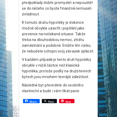
předpoklady dobře promyslet a nepouštět
se do něčeho co byste finančně nemuseli
zvládnout.
K tomuto druhu hypotéky je dokonce
možné obvykle uzavřít i pojištění jako
prevence na nečekané situace. Takže
třeba na dlouhodobou nemoc, ztrátu
zaměstnání a podobně. Snížíte tím riziko,
že nebudete schopni svůj závazek splácet.
V každém případě je tento druh hypotéky
obvykle v nižší částce než klasická
hypotéka, protože podíly na družstevních
bytech jsou mnohem levnější záležitost.
Následně byt převedete do osobního
vlastnictví a bude i vám říkat pane.
Share
Post
Save