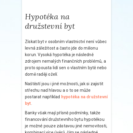
Hypotéka na
družstevní byt
Získat byt v osobním vlastnictví není vůbec
levná záležitost a často jde do milionu
korun. Vysoká hypotéka je následně
zdrojem nemalých finančních problémů, a
proto spousta lidí sen o vlastním bytě nebo
domě raději oželí.
Naštěstí jsou i jiné možnosti, jak si zajistit
střechu nad hlavou a o to se může
postarat například
hypotéka na družstevní
byt
.
Banky však mají přísně podmínky, takže
financování družstevního bytu hypotékou
je možné pouze zástavou jiné nemovitosti,
kombinací více úvěrů, čím se následné