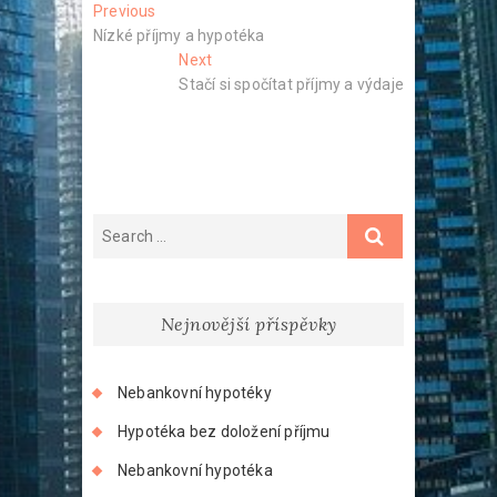
Navigace
Previous
Previous
post:
Nízké příjmy a hypotéka
pro
Next
Next
příspěvek
post:
Stačí si spočítat příjmy a výdaje
Nejnovější příspěvky
Nebankovní hypotéky
Hypotéka bez doložení příjmu
Nebankovní hypotéka