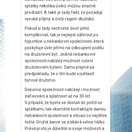
splátky několika úvěrů můžou značně
prodražit. A také je tady fakt, že požadují
vysoké příjmy a čistý registr dlužníků.
Pokud si tedy nechcete život příliš
komplikovat, tak je nejlepší sáhnout po
hypotéce u nebankovní společnosti, která
poskytuje úvěr přímo na odkoupení podílu
na družstevní byt. Jedině nebankovní
společnosti nabízejí možnost ručení
družstevním bytem. Samozřejmě za
předpokladu, že s tím bude souhlasit
bytové družstvo.
Dokonce společnosti nabízejí i možnost
zafixování a splatnost až na 30 let.
V případě, že byste se dostali do potíží se
splátkami, tak okamžitě kontaktujte danou
nebankovní společnost a situaci co nejdříve
řešte. Druhá šance se získává velice těžko.
Právě proto je důležité si svoje možnosti a