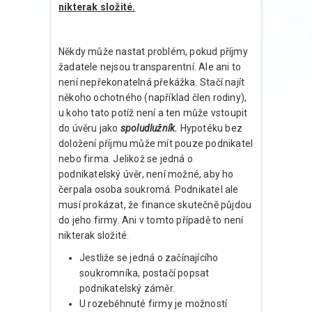
nikterak složité.
Někdy může nastat problém, pokud příjmy
žadatele nejsou transparentní. Ale ani to
není nepřekonatelná překážka. Stačí najít
někoho ochotného (například člen rodiny),
u koho tato potíž není a ten může vstoupit
do úvěru jako
spoludlužník.
Hypotéku bez
doložení příjmu může mít pouze podnikatel
nebo firma. Jelikož se jedná o
podnikatelský úvěr, není možné, aby ho
čerpala osoba soukromá. Podnikatel ale
musí prokázat, že finance skutečně půjdou
do jeho firmy. Ani v tomto případě to není
nikterak složité.
Jestliže se jedná o začínajícího
soukromníka, postačí popsat
podnikatelský záměr.
U rozeběhnuté firmy je možností