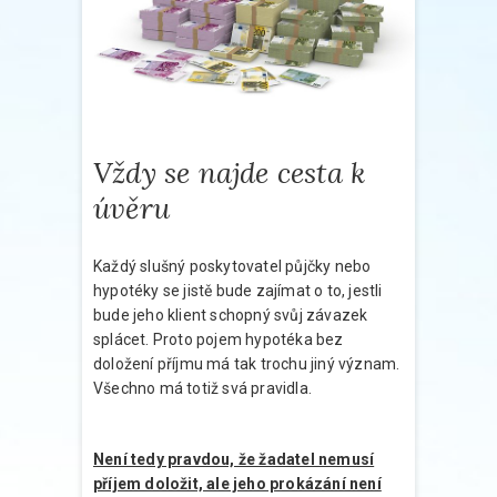
Vždy se najde cesta k
úvěru
Každý slušný poskytovatel půjčky nebo
hypotéky se jistě bude zajímat o to, jestli
bude jeho klient schopný svůj závazek
splácet. Proto pojem hypotéka bez
doložení příjmu má tak trochu jiný význam.
Všechno má totiž svá pravidla.
Není tedy pravdou, že žadatel nemusí
příjem doložit, ale jeho prokázání není