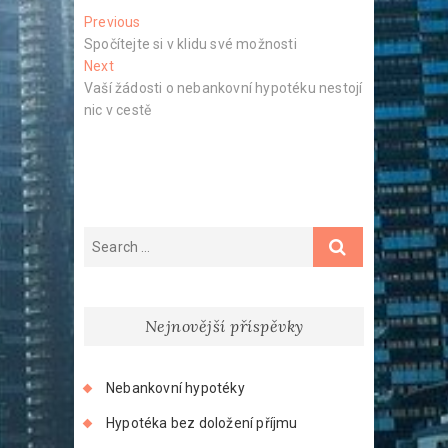
Navigace
Previous
Previous
post:
Spočítejte si v klidu své možnosti
pro
Next
Next
příspěvek
post:
Vaší žádosti o nebankovní hypotéku nestojí
nic v cestě
Nejnovější příspěvky
Nebankovní hypotéky
Hypotéka bez doložení příjmu