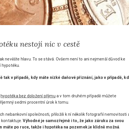
téku nestojí nic v cestě
 tak nevěšte hlavu. To se stává. Ovšem není to ani nejmenší důvod ke
í hypotéku.
ně tak v případě, kdy máte nízké daňové přiznání, jako v případě, k
á
hypotéka bez doložení příjmu
a v tom druhém případě můžete
příjemný sedmi procentní úrok k tomu.
h nebankovní společnosti, přiložili k ní několik fotografií nemovitosti 
 kontaktuje.
Výhodné je samozřejmě i to, že jako záruku za svou
en máte po ruce, takže i hypotéka na pozemek je klidně možná
.