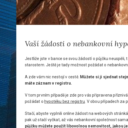
Vaší žádosti o nebankovní hypo
Jestliže jste v bance se svou žádostí o půjčku neuspěli,
starostem. Ještě je tady možnost požádat o nebankovn
A zde vám nic nestojí v cestě.
Můžete si ji sjednat stej
máte záznam v registru.
V tom prvním případě je zde pro vás připravena přízniv
požádat o
hypotéku bez registru
. V obou případech za 
Stačí, abyste vyplnili online žádost na webových stránkác
pak už stačí vyčkat, až vás nebankovní společnost sama
půjčku můžete použít libovolnou nemovitost, jakou j