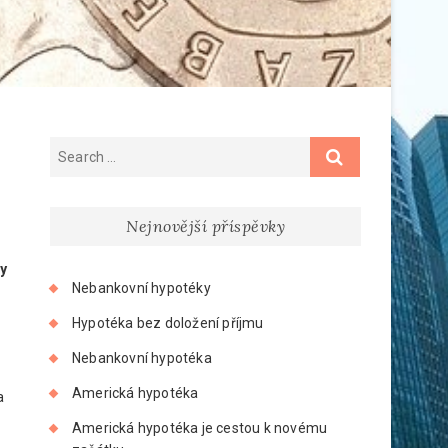
Nejnovější příspěvky
dy
Nebankovní hypotéky
Hypotéka bez doložení příjmu
Nebankovní hypotéka
Americká hypotéka
a
Americká hypotéka je cestou k novému