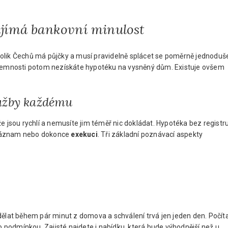
zajímá bankovní minulost
m, kolik Čechů má půjčky a musí pravidelně splácet se poměrně jednoduš
říjemnosti potom nezískáte hypotéku na vysněný dům. Existuje ovšem
lužby každému
e jsou rychlí a nemusíte jim téměř nic dokládat. Hypotéka bez registr
jí záznam nebo dokonce
exekuci
. Tři základní poznávací aspekty
dělat během pár minut z domova a schválení trvá jen jeden den. Počít
 to podmínkou. Zajisté najdete i nabídku, která bude výhodnější než u