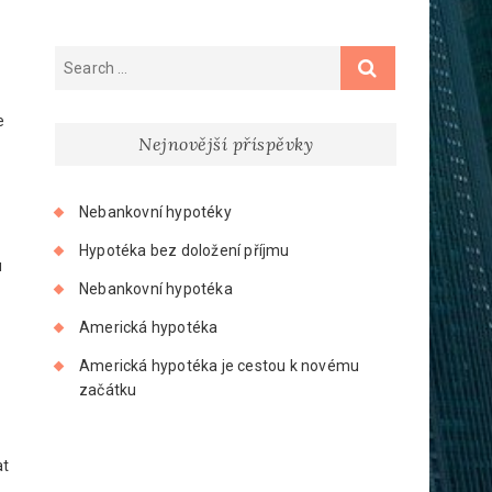
e
Nejnovější příspěvky
Nebankovní hypotéky
Hypotéka bez doložení příjmu
u
Nebankovní hypotéka
Americká hypotéka
Americká hypotéka je cestou k novému
začátku
at