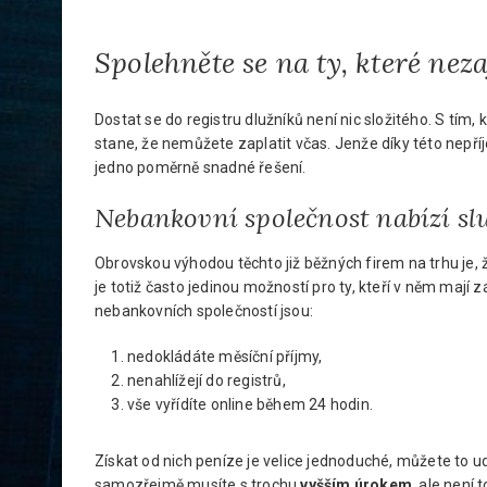
Spolehněte se na ty, které ne
Dostat se do registru dlužníků není nic složitého. S tí
stane, že nemůžete zaplatit včas. Jenže díky této nep
jedno poměrně snadné řešení.
Nebankovní společnost nabízí s
Obrovskou výhodou těchto již běžných firem na trhu je, ž
je totiž často jedinou možností pro ty, kteří v něm ma
nebankovních společností jsou:
nedokládáte měsíční příjmy,
nenahlížejí do registrů,
vše vyřídíte online během 24 hodin.
Získat od nich peníze je velice jednoduché, můžete to u
samozřejmě musíte s trochu
vyšším úrokem
, ale není