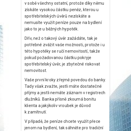
v sobě všechny ostatní, protože díky němu
získáte vysokou částku peněz, kterou u
spotřebitelských úvěrů nezískáte a
nemusíte využít peníze pouze na bydlení
jako to je u běžných hypoték.
Dřív, než o takový úvěr zažádáte, tak je
potřebné zvážit vaše možnosti, protože i u
této hypotéky se ručí nemovitostí, takže
pokud požadovanou částku pokryje
spotřebitelský úvěr, je zbytečné riskovat
nemovitost.
Vaše první kroky zřejmě povedou do banky.
Tady však zvažte, jestli máte dostatečné
příjmy a jestli nemáte záznam v registrech
dlužníků. Banka přísně zkoumá bonitu
klienta a jakýkoliv vroubek je důvod
k zamítnutí.
V případě, že peníze chcete využít přece
jenom na bydlení, tak sáhněte pro tradiční