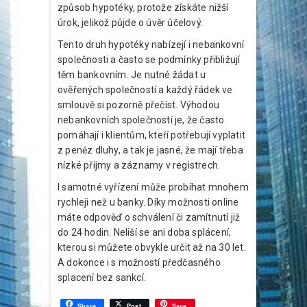
způsob hypotéky, protože získáte nižší
úrok, jelikož půjde o úvěr účelový.
Tento druh hypotéky nabízejí i nebankovní
společnosti a často se podmínky přibližují
těm bankovním. Je nutné žádat u
ověřených společností a každý řádek ve
smlouvě si pozorně přečíst. Výhodou
nebankovních společností je, že často
pomáhají i klientům, kteří potřebují vyplatit
z peněz dluhy, a tak je jasné, že mají třeba
nízké příjmy a záznamy v registrech.
I samotné vyřízení může probíhat mnohem
rychleji než u banky. Díky možnosti online
máte odpověď o schválení či zamítnutí již
do 24 hodin. Neliší se ani doba splácení,
kterou si můžete obvykle určit až na 30 let.
A dokonce i s možností předčasného
splacení bez sankcí.
Share
Post
Save