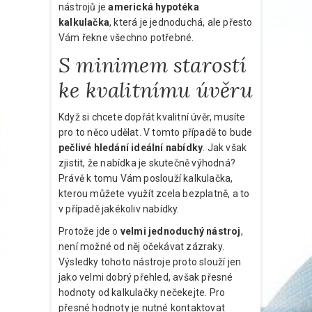
nástrojů je
americká hypotéka
kalkulačka
, která je jednoduchá, ale přesto
Vám řekne všechno potřebné.
S minimem starostí
ke kvalitnímu úvěru
Když si chcete dopřát kvalitní úvěr, musíte
pro to něco udělat. V tomto případě to bude
pečlivé hledání ideální nabídky
. Jak však
zjistit, že nabídka je skutečně výhodná?
Právě k tomu Vám poslouží kalkulačka,
kterou můžete využít zcela bezplatně, a to
v případě jakékoliv nabídky.
Protože jde o
velmi jednoduchý nástroj
,
není možné od něj očekávat zázraky.
Výsledky tohoto nástroje proto slouží jen
jako velmi dobrý přehled, avšak přesné
hodnoty od kalkulačky nečekejte. Pro
přesné hodnoty je nutné kontaktovat