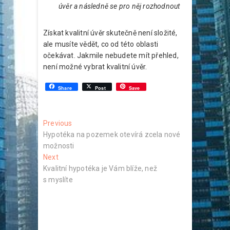
úvěr a následně se pro něj rozhodnout
Získat kvalitní úvěr skutečně není složité,
ale musíte vědět, co od této oblasti
očekávat. Jakmile nebudete mít přehled,
není možné vybrat kvalitní úvěr.
Share
Post
Save
Navigace
Previous
Previous
post:
Hypotéka na pozemek otevírá zcela nové
pro
možnosti
příspěvek
Next
Next
post:
Kvalitní hypotéka je Vám blíže, než
s myslíte