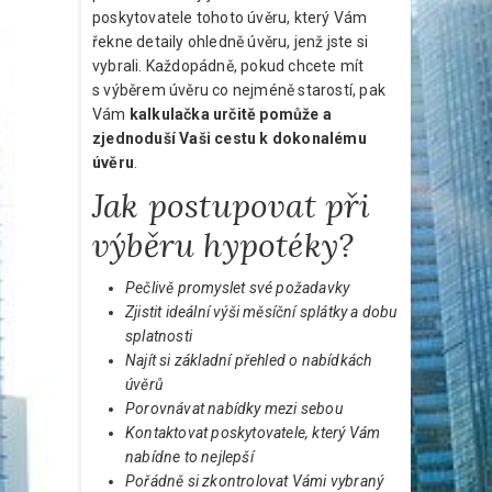
poskytovatele tohoto úvěru, který Vám
řekne detaily ohledně úvěru, jenž jste si
vybrali. Každopádně, pokud chcete mít
s výběrem úvěru co nejméně starostí, pak
Vám
kalkulačka určitě pomůže a
zjednoduší Vaši cestu k dokonalému
úvěru
.
Jak postupovat při
výběru hypotéky?
Pečlivě promyslet své požadavky
Zjistit ideální výši měsíční splátky a dobu
splatnosti
Najít si základní přehled o nabídkách
úvěrů
Porovnávat nabídky mezi sebou
Kontaktovat poskytovatele, který Vám
nabídne to nejlepší
Pořádně si zkontrolovat Vámi vybraný