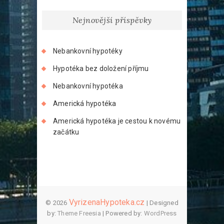
Nejnovější příspěvky
Nebankovní hypotéky
Hypotéka bez doložení příjmu
Nebankovní hypotéka
Americká hypotéka
Americká hypotéka je cestou k novému
začátku
VyrizenaHypoteka.cz
© 2026
| Designed
by:
Theme Freesia
| Powered by:
WordPress