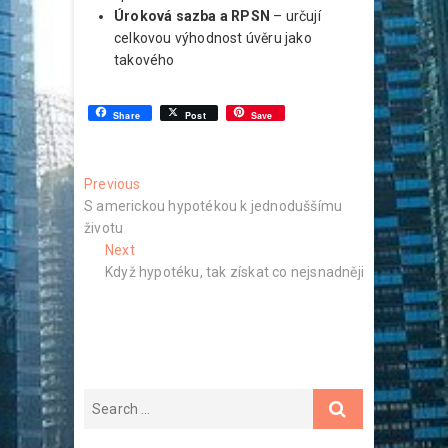
Úroková sazba a RPSN
– určují
celkovou výhodnost úvěru jako
takového
Share
Post
Save
Navigace
Previous
Previous
post:
S americkou hypotékou k jednoduššímu
pro
životu
příspěvek
Next
Next
post:
Když hypotéku, tak získat co nejsnadněji