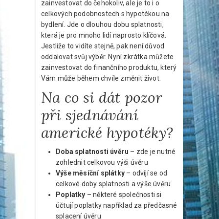
zainvestovat do čehokoliv, ale je to i o
celkových podobnostech s hypotékou na
bydlení. Jde o dlouhou dobu splatnosti,
která je pro mnoho lidí naprosto klíčová.
Jestliže to vidíte stejně, pak není důvod
oddalovat svůj výběr. Nyní zkrátka můžete
zainvestovat do finančního produktu, který
Vám může během chvíle změnit život.
Na co si dát pozor
při sjednávání
americké hypotéky?
Doba splatnosti úvěru
– zde je nutné
zohlednit celkovou výši úvěru
Výše měsíční splátky
– odvíjí se od
celkové doby splatnosti a výše úvěru
Poplatky
– některé společnosti si
účtují poplatky například za předčasné
splacení úvěru