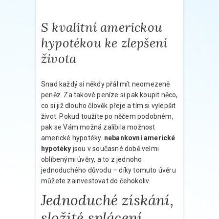
S kvalitní americkou
hypotékou ke zlepšení
života
Snad každý si někdy přál mít neomezeně
peněz. Za takové peníze si pak koupit něco,
co si již dlouho člověk přeje a tím si vylepšit
život. Pokud toužíte po něčem podobném,
pak se Vám možná zalíbila možnost
americké hypotéky.
nebankovní americké
hypotéky
jsou v současné době velmi
oblíbenými úvěry, a to z jednoho
jednoduchého důvodu – díky tomuto úvěru
můžete zainvestovat do čehokoliv.
Jednoduché získání,
složité splácení