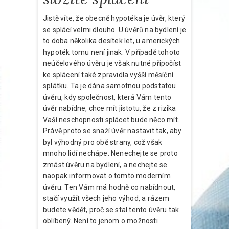
Jistě víte, že obecně hypotéka je úvěr, který
se splácí velmi dlouho. U úvěrů na bydlení je
to doba několika desítek let, u amerických
hypoték tomu není jinak. V případě tohoto
neúčelového úvěru je však nutné připočíst
ke splácení také zpravidla vyšší měsíční
splátku. Ta je dána samotnou podstatou
úvěru, kdy společnost, která Vám tento
úvěr nabídne, chce mít jistotu, že z rizika
Vaší neschopnosti splácet bude něco mít.
Právě proto se snaží úvěr nastavit tak, aby
byl výhodný pro obě strany, což však
mnoho lidí nechápe. Nenechejte se proto
zmást úvěru na bydlení, a nechejte se
naopak informovat o tomto moderním
úvěru. Ten Vám má hodně co nabídnout,
stačí využít všech jeho výhod, a rázem
budete vědět, proč se stal tento úvěru tak
oblíbený. Není to jenom o možnosti