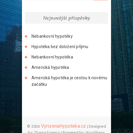
Nejnovější příspěvky
Nebankovní hypotéky
Hypotéka bez doložení příjmu
Nebankovní hypotéka
Americká hypotéka
Americká hypotéka je cestou k novému
začátku
VyrizenaHypoteka.cz
© 2026
| Designed
by:
Theme Freesia
| Powered by:
WordPress