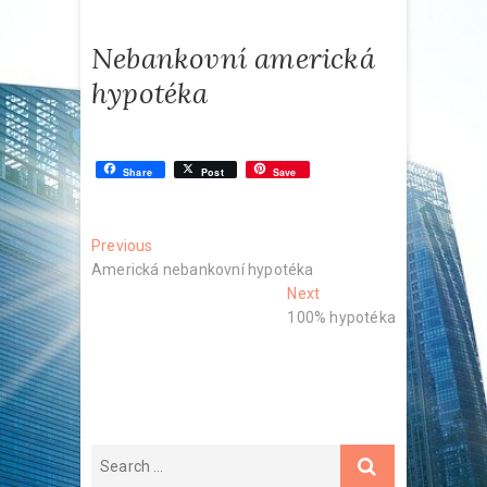
Nebankovní americká
hypotéka
Share
Post
Save
Navigace
Previous
Previous
post:
Americká nebankovní hypotéka
pro
Next
Next
příspěvek
post:
100% hypotéka