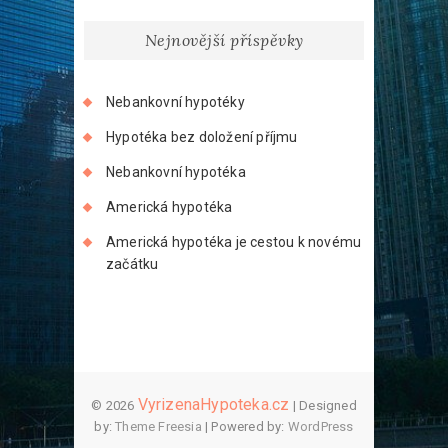
Nejnovější příspěvky
Nebankovní hypotéky
Hypotéka bez doložení příjmu
Nebankovní hypotéka
Americká hypotéka
Americká hypotéka je cestou k novému
začátku
VyrizenaHypoteka.cz
© 2026
| Designed
by:
Theme Freesia
| Powered by:
WordPress