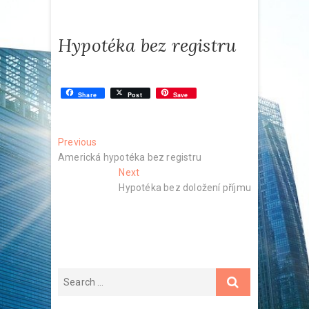
Hypotéka bez registru
Share
Post
Save
Navigace
Previous
Previous
post:
Americká hypotéka bez registru
pro
Next
Next
příspěvek
post:
Hypotéka bez doložení příjmu