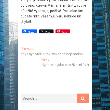
kterých je dobré využít. Pokud proto toužíte
po úvěru, kterým Vám má změnit život, je
důležité vybírat jej pečlivě. Pokud se tím
budete řídit, Vašemu úvěru nebude nic
chybět.
Share
Post
Save
Navigace
Previous
Previous
post:
Když hypotéku, tak získat co nejsnadněji
pro
Next
Next
příspěvek
post:
Hypotéka jako celoživotní úvěr