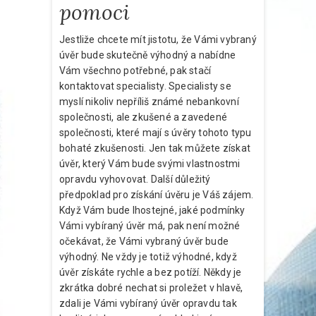
pomoci
Jestliže chcete mít jistotu, že Vámi vybraný
úvěr bude skutečně výhodný a nabídne
Vám všechno potřebné, pak stačí
kontaktovat specialisty. Specialisty se
myslí nikoliv nepříliš známé nebankovní
společnosti, ale zkušené a zavedené
společnosti, které mají s úvěry tohoto typu
bohaté zkušenosti. Jen tak můžete získat
úvěr, který Vám bude svými vlastnostmi
opravdu vyhovovat. Další důležitý
předpoklad pro získání úvěru je Váš zájem.
Když Vám bude lhostejné, jaké podmínky
Vámi vybíraný úvěr má, pak není možné
očekávat, že Vámi vybraný úvěr bude
výhodný. Ne vždy je totiž výhodné, když
úvěr získáte rychle a bez potíží. Někdy je
zkrátka dobré nechat si proležet v hlavě,
zdali je Vámi vybíraný úvěr opravdu tak