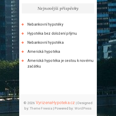
Nejnovější příspěvky
Nebankovní hypotéky
Hypotéka bez doložení příjmu
Nebankovní hypotéka
Americká hypotéka
Americká hypotéka je cestou k novému
začátku
VyrizenaHypoteka.cz
© 2026
| Designed
by:
Theme Freesia
| Powered by:
WordPress